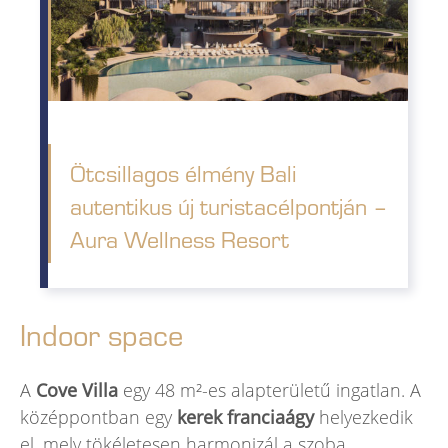
Ötcsillagos élmény Bali
autentikus új turistacélpontján –
Aura Wellness Resort
Indoor space
A
Cove Villa
egy 48 m²-es alapterületű ingatlan. A
középpontban egy
kerek franciaágy
helyezkedik
el, mely tökéletesen harmonizál a szoba