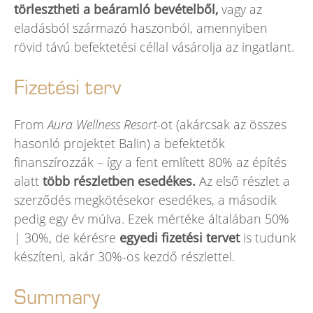
törlesztheti a beáramló bevételből,
vagy az
eladásból származó haszonból, amennyiben
rövid távú befektetési céllal vásárolja az ingatlant.
Fizetési terv
From
Aura Wellness Resort
-ot (akárcsak az összes
hasonló projektet Balin) a befektetők
finanszírozzák – így a fent említett 80% az építés
alatt
több részletben esedékes.
Az első részlet a
szerződés megkötésekor esedékes, a második
pedig egy év múlva. Ezek mértéke általában 50%
| 30%, de kérésre
egyedi fizetési tervet
is tudunk
készíteni, akár 30%-os kezdő részlettel.
Summary