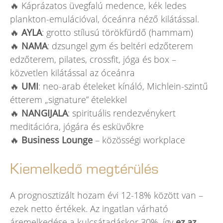
🔥 Káprázatos üvegfalú medence, kék ledes
plankton-emulációval, óceánra néző kilátással.
🔥
AYLA
: grotto stílusú törökfürdő (hammam)
🔥
NAMA
: dzsungel gym és beltéri edzőterem
edzőterem, pilates, crossfit, jóga és box –
közvetlen kilátással az óceánra
🔥
UMI
: neo-arab ételeket kínáló, Michlein-szintű
étterem „signature” ételekkel
🔥
NANGIJALA
: spirituális rendezvénykert
meditációra, jógára és esküvőkre
🔥
Business Lounge
– közösségi workplace
Kiemelkedő megtérülés
A prognosztizált hozam évi 12-18% között van –
ezek netto értékek. Az ingatlan várható
áremelkedése a kulcsátadáskor 30%, így
ez az