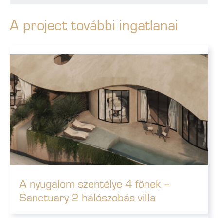
A project további ingatlanai
A nyugalom szentélye 4 főnek –
Sanctuary 2 hálószobás villa