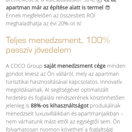
apartman már az építése alatt is termel
😎
Ennek megfelelően az összesített ROI
meghaladhatja az évi 20%-ot is!
Teljes menedzsment, 100%
passzív jövedelem
A COCO Group
saját menedzsment cége
minden
gondot levesz az Ön válláról, mely az apartman
turisztikai hasznosításával kapcsolatos. Innovatív
megoldásainak, AI segítségével optimalizált
hirdetési és foglalási rendszerének köszönhetően
jelenleg is
88%-os kihasználtságot
produkálnak
menedzselt luxusvilláikban és apartmanjaikban –
nem várhatunk mást ettől az egységtől sem. Ön
folyamatosan nyomon követheti a foglaltsági