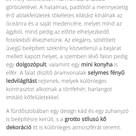
görbületével. A hatalmas, padlótól a mennyezetig
érő ablakfelületek tökéletes kilátást kínálnak az
óceánra és a saját medencére, melyet mind az
ágyból, mind pedig az előtte elhelyezkedő
fotelekből élvezhetünk. Az elegáns, sötétített
üvegű beépített szekrény közvetlenül a bejárat
mellett kapott helyet, a szemben lévő falon pedig
egy
dolgozópult
, valamint egy
mini konyha
is
elfér. A falat díszítő áramvonalak
selymes fényű
ledvilágítást
rejtenek, melyek különleges
kontrasztot alkotnak a törtfehér, barlangot
imitáló kőfelületekkel.
A fürdőszobában egy design kád és egy zuhanyzó
is beépítésre került, s a
grotto stílusú kő
dekoráció
itt is különleges atmoszférát teremt.