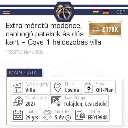
GBP
Extra méretű medence,
£178K
csobogó patakok és dús
kert – Cove 1 hálószobás villa
FRISSÍTVE: MAY 6, 2026
MAIN DATA
Type of property
District
Status
Villa
Lovina
Off-Plan
Year of delivery
Ownership type
2027
Tulajdon, Leasehold
Duration
Guarantee
Identifier
29
yrs
5 év
EE019948