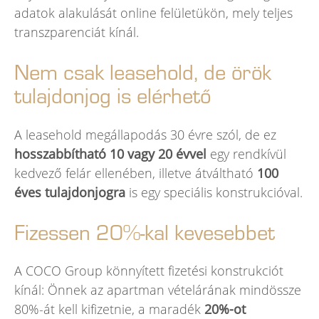
adatok alakulását online felületükön, mely teljes
transzparenciát kínál.
Nem csak leasehold, de örök
tulajdonjog is elérhető
A leasehold megállapodás 30 évre szól, de ez
hosszabbítható 10 vagy 20 évvel
egy rendkívül
kedvező felár ellenében, illetve átváltható
100
éves tulajdonjogra
is egy speciális konstrukcióval.
Fizessen 20%-kal kevesebbet
A COCO Group könnyített fizetési konstrukciót
kínál: Önnek az apartman vételárának mindössze
80%-át kell kifizetnie, a maradék
20%-ot