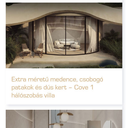
Extra méretű medence, csobogó
patakok és dús kert – Cove 1
hálószobás villa