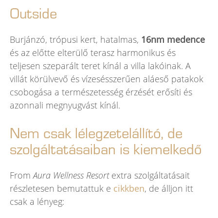
Outside
%
Burjánzó, trópusi kert, hatalmas,
16nm medence
ROI (annual return on investment)
és az előtte elterülő terasz harmonikus és
yrs
teljesen szeparált teret kínál a villa lakóinak. A
total return
villát körülvevő és vízesésszerűen aláeső patakok
£
K
csobogása a természetesség érzését erősíti és
azonnali megnyugvást kínál.
price / sqm
yrs
Nem csak lélegzetelállító, de
leasehold duration
£
K
szolgáltatásaiban is kiemelkedő
total benefits
From
Aura Wellness Resort
extra szolgáltatásait
részletesen bemutattuk e
cikkben
, de álljon itt
csak a lényeg: