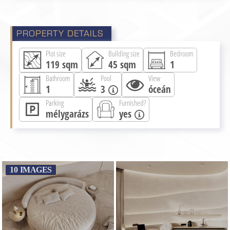
PROPERTY DETAILS
Plot size
Building size
Bedroom
119
sqm
45
sqm
1
Bathroom
Pool
View
1
3
óceán
Parking
Furnished?
mélygarázs
yes
10
IMAGES