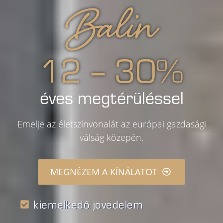
Balin
12 – 30%
éves megtérüléssel
Emelje az életszínvonalát az európai gazdasági
válság közepén.
MEGNÉZEM A KÍNÁLATOT
kiemelkedő jövedelem