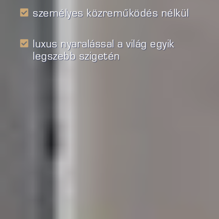
személyes közreműködés nélkül
luxus nyaralással a világ egyik
legszebb szigetén