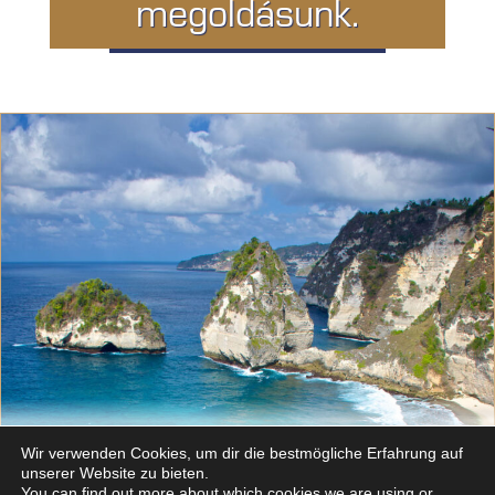
megoldásunk.
Sind Sie ein leidenschaftlicher Bali-
Wir verwenden Cookies, um dir die bestmögliche Erfahrung auf
Fan?
Investieren Sie in Immobilien?
unserer Website zu bieten.
You can find out more about which cookies we are using or